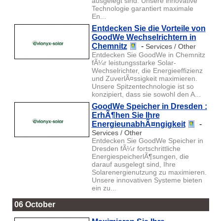
ausgelegt sind. Unsere innovative
Technologie garantiert maximale
En...
Entdecken Sie die Vorteile von
GoodWe Wechselrichtern in
Chemnitz
-
Services / Other
Entdecken Sie GoodWe in Chemnitz
fÃ¼r leistungsstarke Solar-
Wechselrichter, die Energieeffizienz
und ZuverlÃ¤ssigkeit maximieren.
Unsere Spitzentechnologie ist so
konzipiert, dass sie sowohl den A...
GoodWe Speicher in Dresden :
ErhÃ¶hen Sie Ihre
EnergieunabhÃ¤ngigkeit
-
Services / Other
Entdecken Sie GoodWe Speicher in
Dresden fÃ¼r fortschrittliche
EnergiespeicherlÃ¶sungen, die
darauf ausgelegt sind, Ihre
Solarenergienutzung zu maximieren.
Unsere innovativen Systeme bieten
ein zu...
06 October