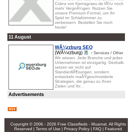
Cobra von Kamagraeu.de fÃ¼r noch
mehr VergnÃ¼gen. Nutzen Sie
unsere Premium-Formel, um Ihr
Spiel im Schlafzimmer zu
verbessern. Bestellen Sie noch
heute!
11 August
WÃ¼rzburg SEO
(WÃ¼rzburg)
-
Services / Other
Wir wissen: Jede Branche und jedes
Unternehmen ist einzigartig. Deshalb
setzen wir nicht auf
StandardlÃ¶sungen, sondern
entwickeln maÃŸgeschneiderte
Strategien, die genau zu Ihren
Zielen und Ihr...
Advertisements
Copyright © 2006 - 2026
Free Classifieds - Muamat
. All Rights
Reserved |
Terms of Use
|
Privacy Policy
|
FAQ
|
Featured