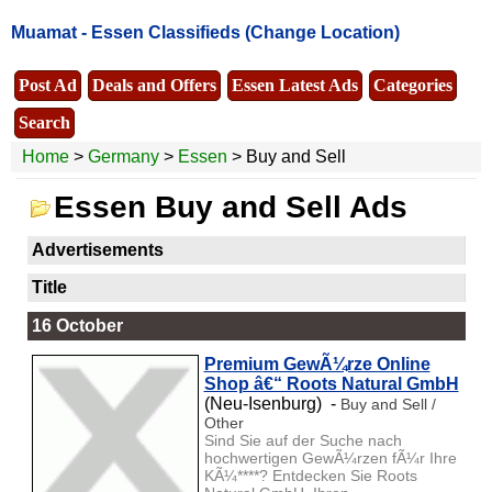
Muamat -
Essen Classifieds
(Change Location)
Post Ad
Deals and Offers
Essen Latest Ads
Categories
Search
Home
>
Germany
>
Essen
> Buy and Sell
Essen Buy and Sell Ads
Advertisements
Title
16 October
Premium GewÃ¼rze Online
Shop â€“ Roots Natural GmbH
(Neu-Isenburg) -
Buy and Sell /
Other
Sind Sie auf der Suche nach
hochwertigen GewÃ¼rzen fÃ¼r Ihre
KÃ¼****? Entdecken Sie Roots