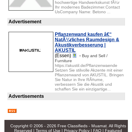
hochwertige Handwerkskunst fÃ¼r
Ihr modernes Badezimmer.Contact
UsCompany Name: Betono ...
Advertisement
Pflanzenwand kaufen â€“
NatÃ¼rliches Raumdesign &
Akustikverbesserung |
AKUSTIL
(Essen)
-
Buy and Sell /
Furniture
https://akustil.de/Pflanzenwaende
Setzen Sie stilvolle Akzente mit einer
Pflanzenwand von AKUSTIL. Bringen
Sie Natur in Ihre RÃ¤ume,
verbessern Sie die Akustik und
schaffen Sie ein einzigartige...
Advertisements
Copyright © 2006 - 2026
Free Classifieds - Muamat
. All Rights
Reserved |
Terms of Use
|
Privacy Policy
|
FAQ
|
Featured