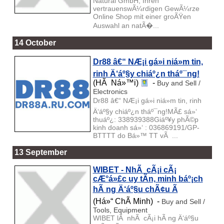
Natural GmbH, Ihren
vertrauenswÃ¼rdigen GewÃ¼rze
Online Shop mit einer groÃŸen
Auswahl an natÃ�...
14 October
Dr88 â€“ NÆ¡i gá»­i niá»m tin,
rinh Ä‘áº§y chiáº¿n tháº¯ng!
(HÃ Ná»™i)
-
Buy and Sell /
Electronics
Dr88 â€“ NÆ¡i gá»­i niá»m tin, rinh
Ä‘áº§y chiáº¿n tháº¯ng!MÃ£ sá»‘
thuáº¿: 338939388Giáº¥y phÃ©p
kinh doanh sá»‘ : 036869191/GP-
BTTTT do Bá»™ TT vÃ ...
13 September
WIBET - NhÃ cÃ¡i cÃ¡
cÆ°á»£c uy tÃ­n, minh báº¡ch
hÃ ng Ä‘áº§u chÃ¢u Ã
(Há»“ ChÃ­ Minh) -
Buy and Sell /
Tools, Equipment
WIBET lÃ nhÃ cÃ¡i hÃ ng Ä‘áº§u