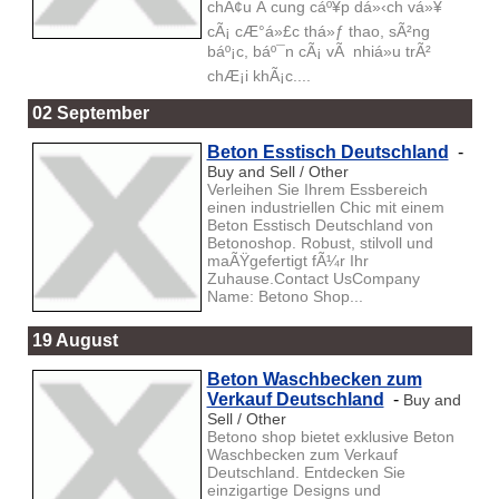
chÃ¢u Ã cung cáº¥p dá»‹ch vá»¥
cÃ¡ cÆ°á»£c thá»ƒ thao, sÃ²ng
báº¡c, báº¯n cÃ¡ vÃ nhiá»u trÃ²
chÆ¡i khÃ¡c....
02 September
Beton Esstisch Deutschland
-
Buy and Sell / Other
Verleihen Sie Ihrem Essbereich
einen industriellen Chic mit einem
Beton Esstisch Deutschland von
Betonoshop. Robust, stilvoll und
maÃŸgefertigt fÃ¼r Ihr
Zuhause.Contact UsCompany
Name: Betono Shop...
19 August
Beton Waschbecken zum
Verkauf Deutschland
-
Buy and
Sell / Other
Betono shop bietet exklusive Beton
Waschbecken zum Verkauf
Deutschland. Entdecken Sie
einzigartige Designs und