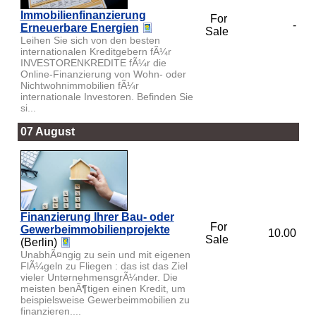
Immobilienfinanzierung
For
-
Erneuerbare Energien
Sale
Leihen Sie sich von den besten
internationalen Kreditgebern fÃ¼r
INVESTORENKREDITE fÃ¼r die
Online-Finanzierung von Wohn- oder
Nichtwohnimmobilien fÃ¼r
internationale Investoren. Befinden Sie
si...
07 August
Finanzierung Ihrer Bau- oder
For
Gewerbeimmobilienprojekte
10.00
Sale
(Berlin)
UnabhÃ¤ngig zu sein und mit eigenen
FlÃ¼geln zu Fliegen : das ist das Ziel
vieler UnternehmensgrÃ¼nder. Die
meisten benÃ¶tigen einen Kredit, um
beispielsweise Gewerbeimmobilien zu
finanzieren....