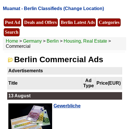
Muamat -
Berlin Classifieds
(Change Location)
Post Ad
Deals and Offers
Berlin Latest Ads
Categories
Search
Home
>
Germany
>
Berlin
>
Housing, Real Estate
>
Commercial
Berlin Commercial Ads
Advertisements
Ad
Title
Price(EUR)
Type
13 August
Gewerbliche