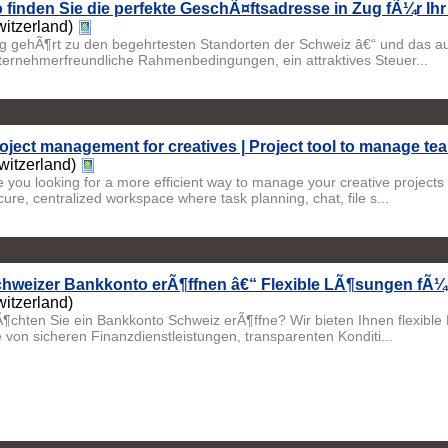
 finden Sie die perfekte GeschÃ¤ftsadresse in Zug fÃ¼r I
witzerland)
g gehÃ¶rt zu den begehrtesten Standorten der Schweiz â€“ und das a
ternehmerfreundliche Rahmenbedingungen, ein attraktives Steuer...
oject management for creatives | Project tool to manage te
witzerland)
e you looking for a more efficient way to manage your creative project
ure, centralized workspace where task planning, chat, file s...
hweizer Bankkonto erÃ¶ffnen â€“ Flexible LÃ¶sungen fÃ¼r
witzerland)
¶chten Sie ein Bankkonto Schweiz erÃ¶ffne? Wir bieten Ihnen flexibl
e von sicheren Finanzdienstleistungen, transparenten Konditi...