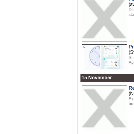
(s
Di
sta
Pr
(S
St
Ap
15 November
Re
(N
Ex
bo