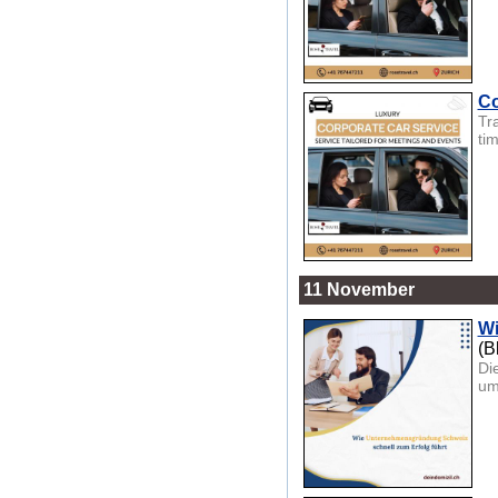
Co
Tr
tim
11 November
Wi
(B
Di
um