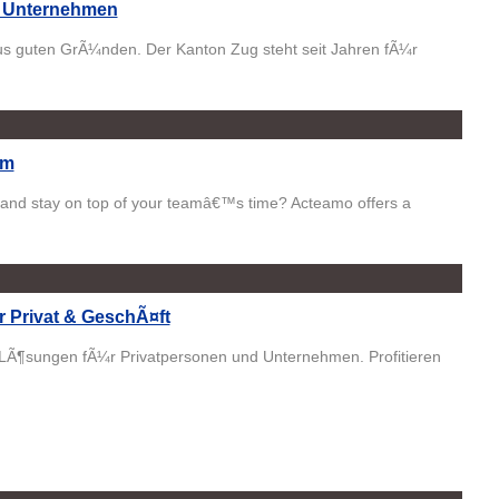
hr Unternehmen
us guten GrÃ¼nden. Der Kanton Zug steht seit Jahren fÃ¼r
am
s and stay on top of your teamâ€™s time? Acteamo offers a
 Privat & GeschÃ¤ft
e LÃ¶sungen fÃ¼r Privatpersonen und Unternehmen. Profitieren