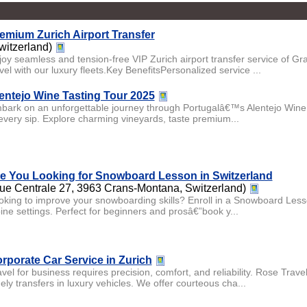
emium Zurich Airport Transfer
witzerland)
joy seamless and tension-free VIP Zurich airport transfer service of G
vel with our luxury fleets.Key BenefitsPersonalized service ...
entejo Wine Tasting Tour 2025
bark on an unforgettable journey through Portugalâ€™s Alentejo Wine Ta
 every sip. Explore charming vineyards, taste premium...
e You Looking for Snowboard Lesson in Switzerland
ue Centrale 27, 3963 Crans-Montana, Switzerland)
oking to improve your snowboarding skills? Enroll in a Snowboard Lesson
pine settings. Perfect for beginners and prosâ€”book y...
rporate Car Service in Zurich
avel for business requires precision, comfort, and reliability. Rose Trav
ely transfers in luxury vehicles. We offer courteous cha...