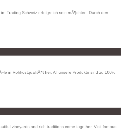
ie im Trading Schweiz erfolgreich sein mÃ¶chten. Durch den
 Ã–le in RohkostqualitÃ¤t her. All unsere Produkte sind zu 100%
iful vineyards and rich traditions come together. Visit famous