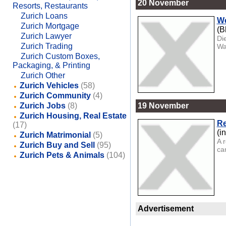
20 November
Resorts, Restaurants
Zurich Loans
We
Zurich Mortgage
(B
Zurich Lawyer
Di
Zurich Trading
Wa
Zurich Custom Boxes,
Packaging, & Printing
Zurich Other
Zurich Vehicles
(58)
Zurich Community
(4)
Zurich Jobs
(8)
19 November
Zurich Housing, Real Estate
Re
(17)
(i
Zurich Matrimonial
(5)
A 
Zurich Buy and Sell
(95)
ca
Zurich Pets & Animals
(104)
Advertisement