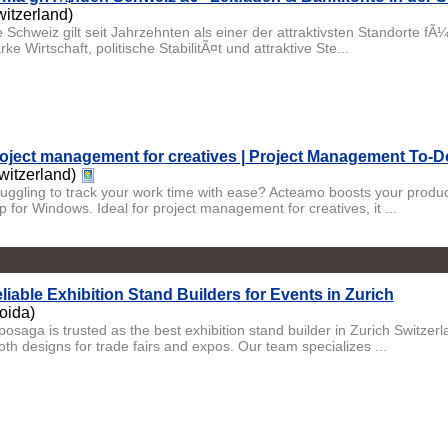
witzerland)
e Schweiz gilt seit Jahrzehnten als einer der attraktivsten Standorte fÃ
rke Wirtschaft, politische StabilitÃ¤t und attraktive Ste...
oject management for creatives | Project Management To-Do
witzerland)
ruggling to track your work time with ease? Acteamo boosts your produc
p for Windows. Ideal for project management for creatives, it ...
liable Exhibition Stand Builders for Events in Zurich
oida)
posaga is trusted as the best exhibition stand builder in Zurich Switzerl
oth designs for trade fairs and expos. Our team specializes ...