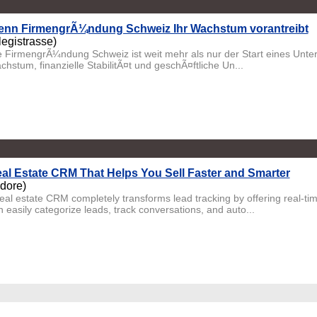
nn FirmengrÃ¼ndung Schweiz Ihr Wachstum vorantreibt
legistrasse)
e FirmengrÃ¼ndung Schweiz ist weit mehr als nur der Start eines Untern
chstum, finanzielle StabilitÃ¤t und geschÃ¤ftliche Un...
al Estate CRM That Helps You Sell Faster and Smarter
ndore)
real estate CRM completely transforms lead tracking by offering real-ti
n easily categorize leads, track conversations, and auto...