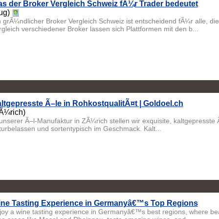
s der Broker Vergleich Schweiz fÃ¼r Trader bedeutet
ug)
n grÃ¼ndlicher Broker Vergleich Schweiz ist entscheidend fÃ¼r alle, d
rgleich verschiedener Broker lassen sich Plattformen mit den b...
ltgepresste Ã–le in RohkostqualitÃ¤t | Goldoel.ch
Ã¼rich)
 unserer Ã–l-Manufaktur in ZÃ¼rich stellen wir exquisite, kaltgepresste
turbelassen und sortentypisch im Geschmack. Kalt...
ne Tasting Experience in Germanyâ€™s Top Regions
joy a wine tasting experience in Germanyâ€™s best regions, where beaut