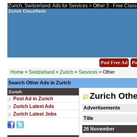
Zurich, Switzerland: Ads for Services > Other 3 - Free Clas
Zurich Classifieds
Post Free Ad
Po
Home
>
Switzerland
>
Zurich
>
Services
> Other
Search Other Ads in Zurich
Zurich
Zurich Oth
Post Ad in Zurich
Zurich Latest Ads
Advertisements
Zurich Latest Jobs
Title
26 November