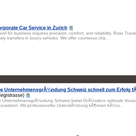
rporate Car Service in Zurich
avel for business requires precision, comfort, and reliability. Rose Trav
ely transfers in luxury vehicles. We offer courteous cha...
e UnternehmensgrÃ¼ndung Schweiz schnell zum Erfolg f
legistrasse)
e UnternehmensgrÃ¼ndung Schweiz bietet GrÃ¼ndern optimale Vorausse
zusetzen. Mit professioneller UnterstÃ¼tzung kÃ¶nnen bÃ¼ro...