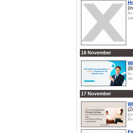
Ho
(i
A 
ca
18 November
Wi
(B
In
st
17 November
Wi
(Z
Ei
Ã¼
Fi