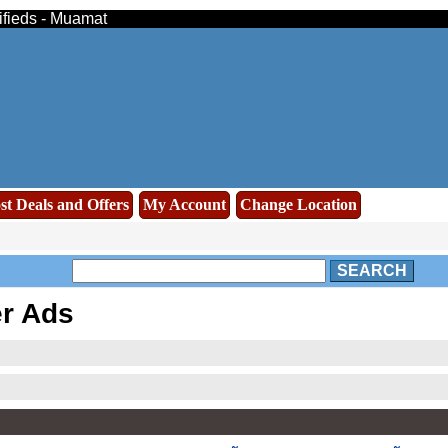
sifieds - Muamat
st Deals and Offers
My Account
Change Location
SEARCH
er Ads