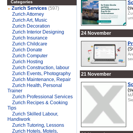
Categories
So
(s
Zurich Services
(597)
Zu
Zurich Attorney
un
Zurich Art, Music
Zurich Decoration
Zurich Interior Designing
24 November
Zurich Insurance
Pr
Zurich Childcare
(S
Zurich Donate
Ar
Zurich Computer
sec
Zurich Hosting
Zurich Construction, labour
Zurich Events, Photography
21 November
Zurich Maintenance, Repair
Sc
Zurich Health, Personal
(s
Trainer
MÃ
Zurich Professional Services
Si
Zurich Recipes & Cooking
Tips
Zurich Skilled Labour,
Handiwork
Zurich Tutoring, Lessons
Zurich Hotels, Motels,