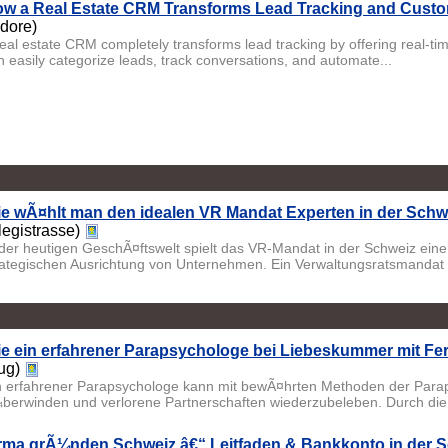
w a Real Estate CRM Transforms Lead Tracking and Custo
ndore)
real estate CRM completely transforms lead tracking by offering real-ti
n easily categorize leads, track conversations, and automate...
e wÃ¤hlt man den idealen VR Mandat Experten in der Schw
legistrasse)
 der heutigen GeschÃ¤ftswelt spielt das VR-Mandat in der Schweiz ein
rategischen Ausrichtung von Unternehmen. Ein Verwaltungsratsmandat .
e ein erfahrener Parapsychologe bei Liebeskummer mit Fe
ug)
n erfahrener Parapsychologe kann mit bewÃ¤hrten Methoden der Par
berwinden und verlorene Partnerschaften wiederzubeleben. Durch die d
rma grÃ¼nden Schweiz â€“ Leitfaden & Bankkonto in der S