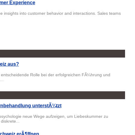
mer Experience
me insights into customer behavior and interactions. Sales teams
eiz aus?
e entscheidende Rolle bei der erfolgreichen FÃ¼hrung und
..
rnbehandlung unterstÃ¼tzt
apsychologie neue Wege aufzeigen, um Liebeskummer zu
iskrete...
chweiz erÃ¶ffnen