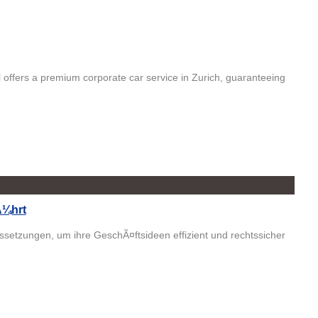
el offers a premium corporate car service in Zurich, guaranteeing
Ã¼hrt
tzungen, um ihre GeschÃ¤ftsideen effizient und rechtssicher