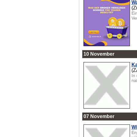
Wa
(Z
Ei
Ve
10 November
Ka
(Z
In
na
07 November
Wi
En