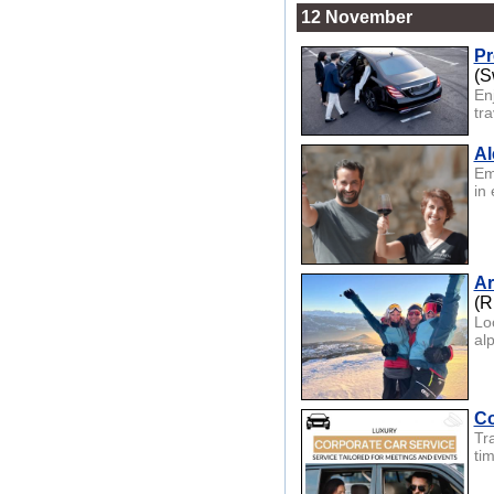
12 November
Pr
(S
En
tra
Al
Em
in
Ar
(R
Lo
al
Co
Tr
tim